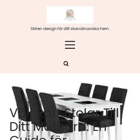
Hoppa
till
innehåll
Stilren design för ditt skandinaviska hem.
Välj Rätt Stolar Till
Ditt Matbord: En