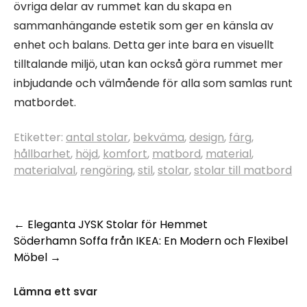
övriga delar av rummet kan du skapa en
sammanhängande estetik som ger en känsla av
enhet och balans. Detta ger inte bara en visuellt
tilltalande miljö, utan kan också göra rummet mer
inbjudande och välmående för alla som samlas runt
matbordet.
Etiketter:
antal stolar
,
bekväma
,
design
,
färg
,
hållbarhet
,
höjd
,
komfort
,
matbord
,
material
,
materialval
,
rengöring
,
stil
,
stolar
,
stolar till matbord
Inläggsnavigering
←
Eleganta JYSK Stolar för Hemmet
Söderhamn Soffa från IKEA: En Modern och Flexibel
Möbel
→
Lämna ett svar