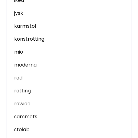
ikea
jysk
karmstol
konstrotting
mio
moderna
röd
rotting
rowico
sammets
stolab