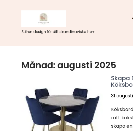
Hoppa
till
innehåll
Stilren design för ditt skandinaviska hem.
Månad:
augusti 2025
Skapa 
Köksbor
31 august
Köksbord 
rätt kök
skapa en 