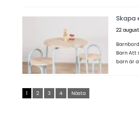
Skapa e
22 august
Barnbord 
Barn Att 
barn är a
Inläggsnavigering
1
2
3
4
Nästa