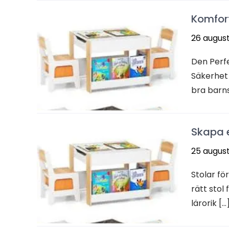
Komfort
26 august
Den Perf
Säkerhet A
bra barns
Skapa e
25 august
Stolar fö
rätt stol
lärorik […