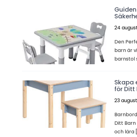
Guiden 
Säkerhe
24 august
Den Perfek
barn är v
barnstol 
Skapa e
för Ditt
23 august
Barnbord 
Ditt Barn 
och lära 