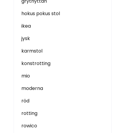
grythyttan
hokus pokus stol
ikea
jysk
karmstol
konstrotting
mio
moderna
röd
rotting
rowico