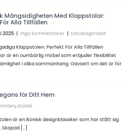
k Mångsidigheten Med Klappstolar:
För Alla Tillfällen
i 2025
|
Inga kommentarer
|
Uncategorized
idiga Klappstolen: Perfekt För Alla Tillfällen
ar är en oumbärlig möbel som erbjuder flexibilitet
ämlighet i olika sammanhang. Oavsett om det är för
Elegans för Ditt Hem
lmsten
,
stolab
-stolen är en ikonisk designklassiker som har stått sig
. Skapad […]