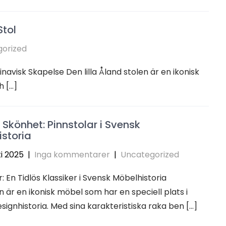
Stol
orized
navisk Skapelse Den lilla Åland stolen är en ikonisk
h […]
 Skönhet: Pinnstolar i Svensk
storia
i 2025
|
Inga kommentarer
|
Uncategorized
r: En Tidlös Klassiker i Svensk Möbelhistoria
n är en ikonisk möbel som har en speciell plats i
signhistoria. Med sina karakteristiska raka ben […]