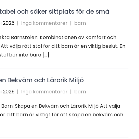
abel och säker sittplats för de små
i 2025
|
Inga kommentarer
|
barn
ekta Barnstolen: Kombinationen av Komfort och
tt välja rätt stol för ditt barn är en viktig beslut. En
tol bör inte bara […]
n Bekväm och Lärorik Miljö
i 2025
|
Inga kommentarer
|
barn
r Barn: Skapa en Bekväm och Lärorik Miljö Att välja
 för ditt barn är viktigt för att skapa en bekväm och
]