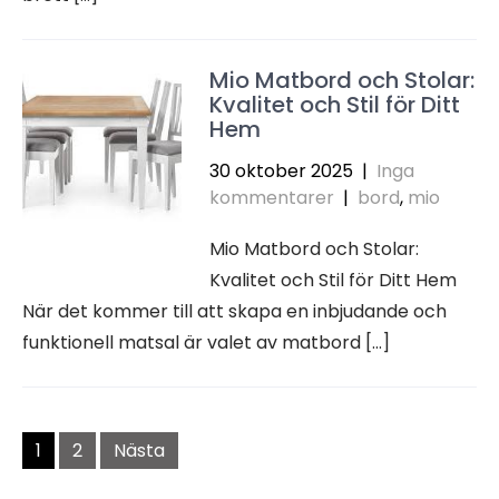
Mio Matbord och Stolar:
Kvalitet och Stil för Ditt
Hem
30 oktober 2025
|
Inga
kommentarer
|
bord
,
mio
Mio Matbord och Stolar:
Kvalitet och Stil för Ditt Hem
När det kommer till att skapa en inbjudande och
funktionell matsal är valet av matbord […]
Sidnumrering
för
1
2
Nästa
inlägg