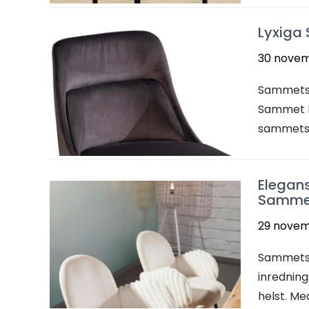
Lyxiga
30 novem
Sammetsto
Sammet ha
sammetsto
Elegans
Sammet
29 novem
Sammetsto
inredning
helst. Med