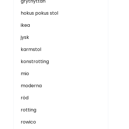
grythyttan
hokus pokus stol
ikea
jysk
karmstol
konstrotting
mio
moderna
röd
rotting
rowico