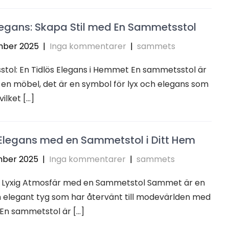
legans: Skapa Stil med En Sammetsstol
mber 2025
|
Inga kommentarer
|
sammets
tol: En Tidlös Elegans i Hemmet En sammetsstol är
 en möbel, det är en symbol för lyx och elegans som
vilket […]
Elegans med en Sammetstol i Ditt Hem
ber 2025
|
Inga kommentarer
|
sammets
 Lyxig Atmosfär med en Sammetstol Sammet är en
h elegant tyg som har återvänt till modevärlden med
t. En sammetstol är […]