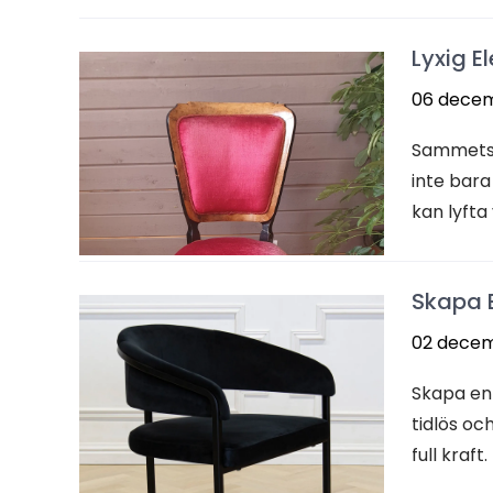
Lyxig E
06 dece
Sammetss
inte bara
kan lyfta 
Skapa 
02 decem
Skapa en
tidlös oc
full kraf