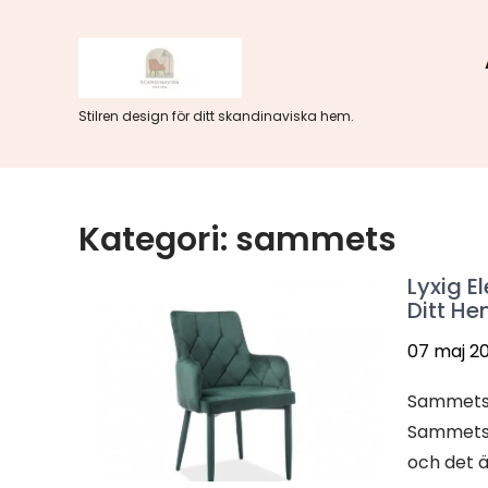
Hoppa
till
innehåll
Stilren design för ditt skandinaviska hem.
Kategori:
sammets
Lyxig E
Ditt H
07 maj 2
Sammetsst
Sammetsst
och det är