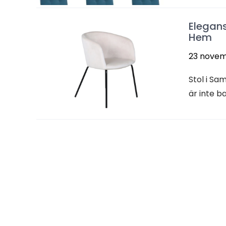
Elegans
Hem
23 novem
Stol i Sa
är inte b