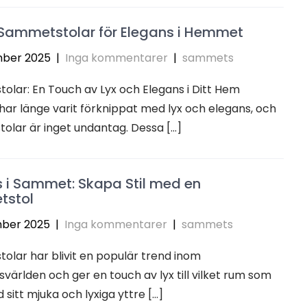
 Sammetstolar för Elegans i Hemmet
ber 2025
|
Inga kommentarer
|
sammets
lar: En Touch av Lyx och Elegans i Ditt Hem
r länge varit förknippat med lyx och elegans, och
lar är inget undantag. Dessa […]
 i Sammet: Skapa Stil med en
stol
ber 2025
|
Inga kommentarer
|
sammets
lar har blivit en populär trend inom
svärlden och ger en touch av lyx till vilket rum som
 sitt mjuka och lyxiga yttre […]