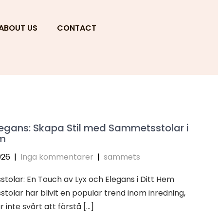
ABOUT US
CONTACT
legans: Skapa Stil med Sammetsstolar i
em
026
|
Inga kommentarer
|
sammets
olar: En Touch av Lyx och Elegans i Ditt Hem
olar har blivit en populär trend inom inredning,
 inte svårt att förstå […]