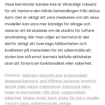
Vissa barnstolar kanske inte är tillräckligt robusta
för att hantera den hårda behandlingen från aktiva
barn. Det är viktigt att vara medveten om att vissa
modeller kan vara mer känsliga för slitage och
riskerar att bli skadade om de utsätts för tuffare
användning. När man väljer en barnstol är det
därför viktigt att överväga hållbarheten och
kvaliteten på materialen för att säkerställa att
stolen kan stå emot barnets lekfulla aktiviteter
utan att förlora sin funktionalitet eller säkerhet.
Etiketter:
bekväm
,
bekväm stol
,
ergonomiskt
designad barnstol
,
god hållning
,
justering
,
komfort
,
lärorik miljö
,
lektid
,
materialval
,
matstund
,
olika
typer av barnstolar
,
rätt stöd
,
ryggproblem
,
säkerhet
,
skapa
,
stolar barn
,
stolar för barn
,
studier
,
trivsam plats
,
välbefinnande
,
viktiga