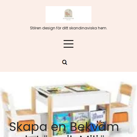
Hoppa
till
innehåll
Stilren design för ditt skandinaviska hem.
Skapa en Bekväm