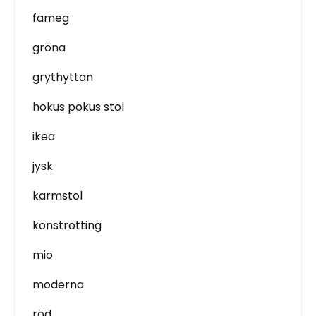
fameg
gröna
grythyttan
hokus pokus stol
ikea
jysk
karmstol
konstrotting
mio
moderna
röd