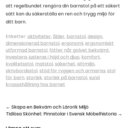
att regelbundet rengöra din barnstol på ett säkert
sätt kan du säkerställa en ren och trygg miljö för
ditt barn.
Etiketter:
aktiviteter
,
ålder
,
barnstol
,
design
,
dimensionerad barnstol
,
ergonomi
,
ergonomiskt
utformad barnstol
,
fötter når golvet bekvämt
,
investera
,
justeras i höjd och djup
,
komfort
,
kvalitetsstol
,
matstol
,
säkerhet
,
sittmiljö
,
skrivbordsstol
,
stöd för ryggen och armarna
,
stol
för barn
,
storlek
,
storlek på barnstol
,
sund
kroppshållning hos barnet
Inläggsnavigering
←
Skapa en Bekväm och Lärorik Miljö
Tidlösa Skönhet: Pinnstolar i Svensk Möbelhistoria
→