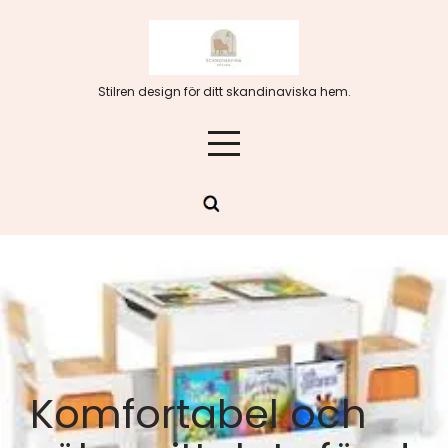
Hoppa
till
innehåll
Stilren design för ditt skandinaviska hem.
Komfortabel och