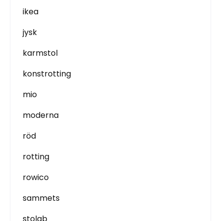
ikea
jysk
karmstol
konstrotting
mio
moderna
röd
rotting
rowico
sammets
stolab