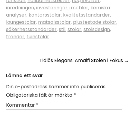
funktion
,
hållbarhetstester
,
hög kvalitet
,
inredningen
,
investeringar i möbler
,
kemiska
analyser
,
kontorsstolar
,
kvalitetsstandarder
,
loungestolar
,
matsalsstolar
,
plustestade stolar
,
säkerhetsstandarder
,
stil
,
stolar
,
stolsdesign
,
trender
,
tuinstolar
Inläggsnavigering
Tidlös Elegans: Amalfi Stolen i Fokus
→
Lämna ett svar
Din e-postadress kommer inte publiceras.
Obligatoriska fält är märkta
*
Kommentar
*