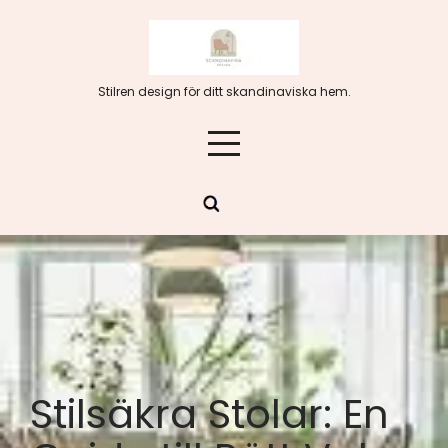
Hoppa
till
innehåll
Stilren design för ditt skandinaviska hem.
Stilsäkra Stolar: En