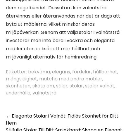
dem regelbundet. Dessutom kan valnötsträ
återvinnas eller återanvändas när det är dags att
byta ut möblerna, vilket minskar deras
miljöpåverkan. Genom att välja stolar i valnötsträ
investerar man inte bara i vackra och eleganta
möbler utan också i ett mer hållbart och
miljövänligt alternativ för heminredning.
Etiketter:
bekväma
,
elegans
,
fördelar
,
hållbarhet
,
mångsidighet
,
matcha med andra möbler
,
skönheten
,
sköta om
,
stilar
,
stolar
,
stolar valnöt
,
underhålla
,
valnötsträ
Inläggsnavigering
←
Eleganta Stolar i Valnöt: Tidlös Skönhet för Ditt
Hem
Stilfulla Stolar Till Ditt Sminkbord: Skapa en Elegant