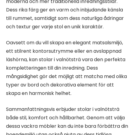
moderna och mer traditionella inredningsstilar.
Dess rika färg ger en varm och inbjudande känsla
till rummet, samtidigt som dess naturliga ådringar
och textur ger varje stol en unik karaktär.
Oavsett om du vill skapa en elegant matsalsmiljö,
ett stilrent kontorsutrymme eller en avslappnad
läshörna, kan stolar i valnötsträ vara den perfekta
kompletteringen till din inredning. Dess
mångsidighet gör det möjligt att matcha med olika
typer av bord och dekorativa element för att
skapa en harmonisk helhet.
Sammanfattningsvis erbjuder stolar i valnötsträ
både stil, komfort och hållbarhet. Genom att välja
dessa vackra möbler kan du inte bara förbättra din
boendemiljö utan också njuta av dess tidlösa