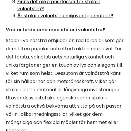
Finns det olika prisklasser för stolar i
valnötsträ?
Är stolar i valnötsträ miljövänliga möbler?
Vad är fördelarna med stolar i valnötsträ?
Stolar i valnötsträ erbjuder en rad fördelar som gör
dem till en populär och eftertraktad möbelval. För
det första, valnötsträets naturliga skönhet och
unika färgtoner ger en touch av lyx och elegans till
vilket rum som helst. Dessutom är valnötsträ känt
för sin hållbarhet och motståndskraft, vilket gör
stolar i detta material till långvariga investeringar.
Utöver dess estetiska egenskaper är stolar i
valnötsträ också bekväma att sitta på och passar
väl in i olika inredningsstilar, vilket gör dem
mångsidiga och flexibla möbler för hemmet eller
kontoret.