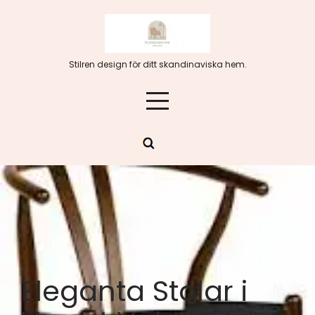
Hoppa
till
innehåll
Stilren design för ditt skandinaviska hem.
Eleganta Stolar i