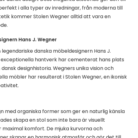
rfekt i alla typer av inredningar, från moderna till
stetik kommer Stolen Wegner alltid att vara en
ode.
ignern Hans J. Wegner
 legendariske danska möbeldesignern Hans J.
exceptionella hantverk har cementerat hans plats
 dansk designhistoria. Wegners unika vision och
lla möbler har resulterat i Stolen Wegner, en ikonisk
tivitet.
n med organiska former som ger en naturlig känsla
kades skapa en stol som inte bara är visuellt
ör maximal komfort. De mjuka kurvorna och
er skapar en harmonisk atmosfär och gör det till