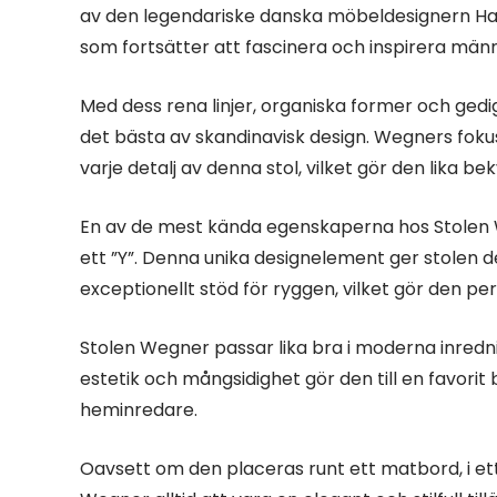
av den legendariske danska möbeldesignern Hans 
som fortsätter att fascinera och inspirera männ
Med dess rena linjer, organiska former och ged
det bästa av skandinavisk design. Wegners fokus
varje detalj av denna stol, vilket gör den lika 
En av de mest kända egenskaperna hos Stolen W
ett ”Y”. Denna unika designelement ger stolen d
exceptionellt stöd för ryggen, vilket gör den per
Stolen Wegner passar lika bra i moderna inrednin
estetik och mångsidighet gör den till en favori
heminredare.
Oavsett om den placeras runt ett matbord, i et