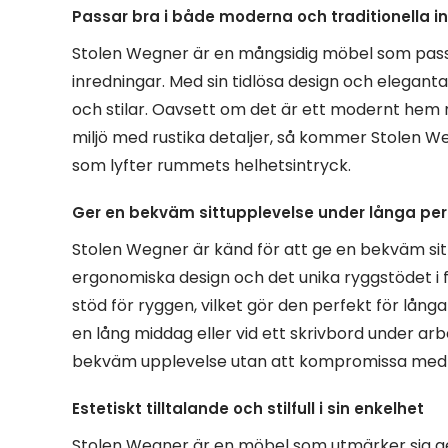
Passar bra i både moderna och traditionella i
Stolen Wegner är en mångsidig möbel som passa
inredningar. Med sin tidlösa design och eleganta
och stilar. Oavsett om det är ett modernt hem m
miljö med rustika detaljer, så kommer Stolen Wegn
som lyfter rummets helhetsintryck.
Ger en bekväm sittupplevelse under långa per
Stolen Wegner är känd för att ge en bekväm sit
ergonomiska design och det unika ryggstödet i f
stöd för ryggen, vilket gör den perfekt för lång
en lång middag eller vid ett skrivbord under a
bekväm upplevelse utan att kompromissa med st
Estetiskt tilltalande och stilfull i sin enkelhet
Stolen Wegner är en möbel som utmärker sig geno