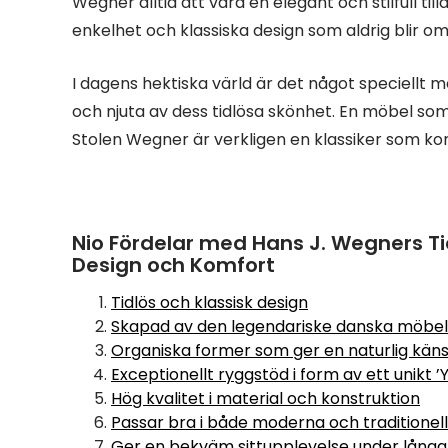
Wegner alltid att vara en elegant och stilfull till
enkelhet och klassiska design som aldrig blir o
I dagens hektiska värld är det något speciellt m
och njuta av dess tidlösa skönhet. En möbel som
Stolen Wegner är verkligen en klassiker som k
Nio Fördelar med Hans J. Wegners Ti
Design och Komfort
Tidlös och klassisk design
Skapad av den legendariske danska möbel
Organiska former som ger en naturlig käns
Exceptionellt ryggstöd i form av ett unikt ’Y
Hög kvalitet i material och konstruktion
Passar bra i både moderna och traditionell
Ger en bekväm sittupplevelse under långa