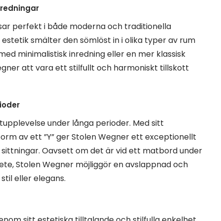
nredningar
r perfekt i både moderna och traditionella
 estetik smälter den sömlöst in i olika typer av rum
ed minimalistisk inredning eller en mer klassisk
er att vara ett stilfullt och harmoniskt tillskott
ioder
tupplevelse under långa perioder. Med sitt
orm av ett ”Y” ger Stolen Wegner ett exceptionellt
a sittningar. Oavsett om det är vid ett matbord under
rbete, Stolen Wegner möjliggör en avslappnad och
il eller elegans.
m sitt estetiska tilltalande och stilfulla enkelhet.