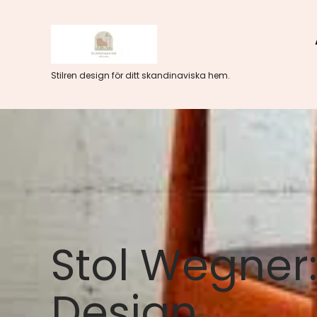
Hoppa
till
innehåll
Stilren design för ditt skandinaviska hem.
Stol Wegner:
Design