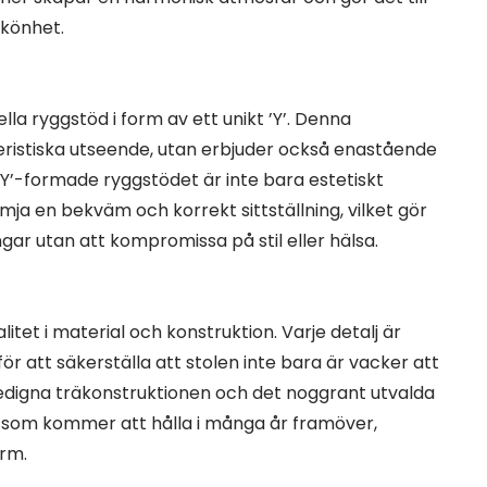
 skönhet.
la ryggstöd i form av ett unikt ’Y’. Denna
teristiska utseende, utan erbjuder också enastående
Y’-formade ryggstödet är inte bara estetiskt
ämja en bekväm och korrekt sittställning, vilket gör
ingar utan att kompromissa på stil eller hälsa.
tet i material och konstruktion. Varje detalj är
 att säkerställa att stolen inte bara är vacker att
gedigna träkonstruktionen och det noggrant utvalda
ng som kommer att hålla i många år framöver,
arm.