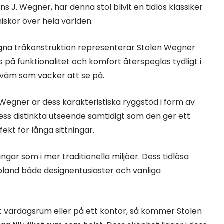
J. Wegner, har denna stol blivit en tidlös klassiker
iskor över hela världen.
igna träkonstruktion representerar Stolen Wegner
 på funktionalitet och komfort återspeglas tydligt i
bekväm som vacker att se på.
egner är dess karakteristiska ryggstöd i form av
ess distinkta utseende samtidigt som den ger ett
fekt för långa sittningar.
gar som i mer traditionella miljöer. Dess tidlösa
t bland både designentusiaster och vanliga
t vardagsrum eller på ett kontor, så kommer Stolen