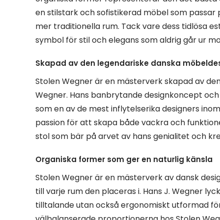
en stilstark och sofistikerad möbel som passar pe
mer traditionella rum. Tack vare dess tidlösa e
symbol för stil och elegans som aldrig går ur m
Skapad av den legendariske danska möbeldes
Stolen Wegner är en mästerverk skapad av den
Wegner. Hans banbrytande designkoncept och 
som en av de mest inflytelserika designers inom
passion för att skapa både vackra och funktione
stol som bär på arvet av hans genialitet och krea
Organiska former som ger en naturlig känsla
Stolen Wegner är en mästerverk av dansk desig
till varje rum den placeras i. Hans J. Wegner lyc
tilltalande utan också ergonomiskt utformad f
välbalanserade proportionerna hos Stolen Wegn