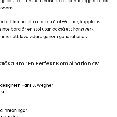
ägg till vilket rum som helst. Dess skönhet ligger i dess
modern.
ed att kunna sitta ner i en Stol Wegner, koppla av
 inte bara är en stol utan också ett konstverk –
ommer att leva vidare genom generationer.
dlösa Stol: En Perfekt Kombination av
designern Hans J. Wegner
la
’
a inredningar
 perioder