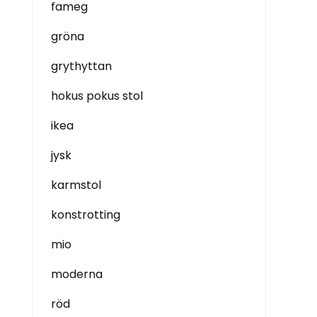
fameg
gröna
grythyttan
hokus pokus stol
ikea
jysk
karmstol
konstrotting
mio
moderna
röd