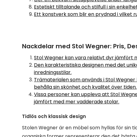
Estetiskt tilltalande och stilfull i sin enkelhe
Ett konstverk som blir en prydnad i vilket 
Nackdelar med Stol Wegner: Pris, De
Stol Wegner kan vara relativt dyr jämfört
Den karakteristiska designen med det unik
inredningsstilar.
Trämaterialen som används i Stol Wegner 
behålla sin skönhet och kvalitet över tiden.
Vissa personer kan uppleva att Stol Wegner 
jämfört med mer vadderade stolar.
Tidlös och klassisk design
Stolen Wegner är en möbel som hyllas för sin tid
organiska former representerar den det bästa a