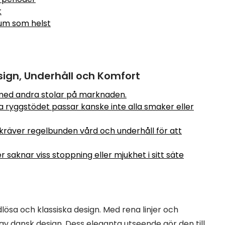
t
rum som helst
sign, Underhåll och Komfort
 med andra stolar på marknaden.
a ryggstödet passar kanske inte alla smaker eller
kräver regelbunden vård och underhåll för att
saknar viss stoppning eller mjukhet i sitt säte
lösa och klassiska design. Med rena linjer och
v dansk design. Dess eleganta utseende gör den till