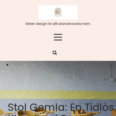
Hoppa
till
innehåll
Stilren design för ditt skandinaviska hem.
Stol Gemla: En Tidlös