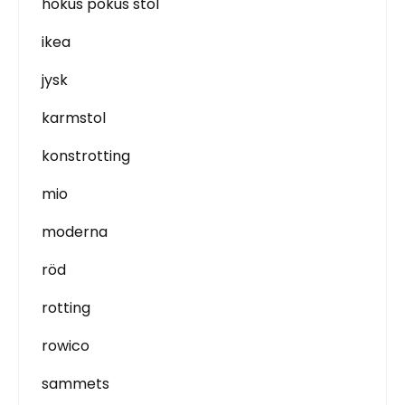
hokus pokus stol
ikea
jysk
karmstol
konstrotting
mio
moderna
röd
rotting
rowico
sammets