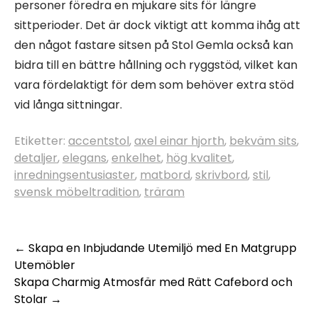
personer föredra en mjukare sits för längre
sittperioder. Det är dock viktigt att komma ihåg att
den något fastare sitsen på Stol Gemla också kan
bidra till en bättre hållning och ryggstöd, vilket kan
vara fördelaktigt för dem som behöver extra stöd
vid långa sittningar.
Etiketter:
accentstol
,
axel einar hjorth
,
bekväm sits
,
detaljer
,
elegans
,
enkelhet
,
hög kvalitet
,
inredningsentusiaster
,
matbord
,
skrivbord
,
stil
,
svensk möbeltradition
,
träram
Inläggsnavigering
←
Skapa en Inbjudande Utemiljö med En Matgrupp
Utemöbler
Skapa Charmig Atmosfär med Rätt Cafebord och
Stolar
→