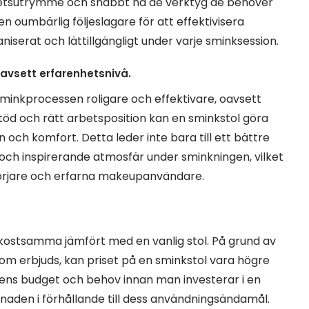
rbetsutrymme och snabbt nå de verktyg de behöver
en oumbärlig följeslagare för att effektivisera
niserat och lättillgängligt under varje sminksession.
oavsett erfarenhetsnivå.
sminkprocessen roligare och effektivare, oavsett
öd och rätt arbetsposition kan en sminkstol göra
och komfort. Detta leder inte bara till ett bättre
och inspirerande atmosfär under sminkningen, vilket
börjare och erfarna makeupanvändare.
kostsamma jämfört med en vanlig stol. På grund av
om erbjuds, kan priset på en sminkstol vara högre
ga ens budget och behov innan man investerar i en
stnaden i förhållande till dess användningsändamål.