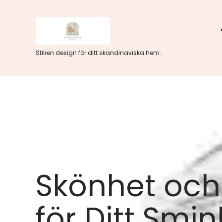
Hoppa
till
innehåll
Stilren design för ditt skandinaviska hem.
Skönhet och 
för Ditt Smi