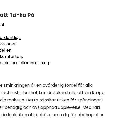
 att Tänka På
ol.
ordentligt.
ssioner.
eller.
 komforten.
sminkbord eller inredning.
sminkningen är en ovärderlig fördel för alla
och justerbarhet kan du säkerställa att din kropp
din makeup. Detta minskar risken för spänningar i
mer behaglig och avslappnad upplevelse. Med rätt
ade look utan att behöva oroa dig för obehag eller