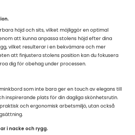
ion.
bara höjd och sits, vilket möjliggör en optimal
enom att kunna anpassa stolens höjd efter dina
gg, vilket resulterar i en bekvämare och mer
en att finjustera stolens position kan du fokusera
roa dig för obehag under processen.
itt sminkbord som inte bara ger en touch av elegans till
inspirerande plats för din dagliga skönhetsrutin.
 praktisk och ergonomisk arbetsmiljö, utan också
gsättning.
gar i nacke och rygg.