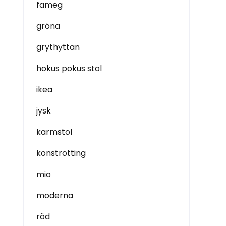
fameg
gröna
grythyttan
hokus pokus stol
ikea
jysk
karmstol
konstrotting
mio
moderna
röd