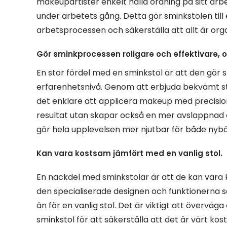
makeupartister enkelt hålla ordning på sitt a
under arbetets gång. Detta gör sminkstolen till 
arbetsprocessen och säkerställa att allt är orga
Gör sminkprocessen roligare och effektivare, 
En stor fördel med en sminkstol är att den gör 
erfarenhetsnivå. Genom att erbjuda bekvämt st
det enklare att applicera makeup med precision 
resultat utan skapar också en mer avslappnad 
gör hela upplevelsen mer njutbar för både ny
Kan vara kostsam jämfört med en vanlig stol.
En nackdel med sminkstolar är att de kan vara 
den specialiserade designen och funktionerna s
än för en vanlig stol. Det är viktigt att övervä
sminkstol för att säkerställa att det är värt ko