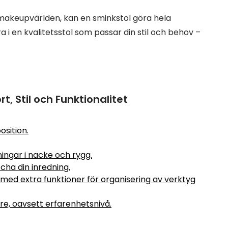
 makeupvärlden, kan en sminkstol göra hela
a i en kvalitetsstol som passar din stil och behov –
, Stil och Funktionalitet
osition.
nningar i nacke och rygg.
tcha din inredning.
 med extra funktioner för organisering av verktyg
re, oavsett erfarenhetsnivå.