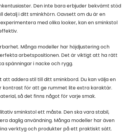
inkentusiaster. Den inte bara erbjuder bekvämt stöd
l detalj i ditt sminkhörn. Oavsett om du är en
t experimentera med olika looker, kan en sminkstol
fektiv.
erbarhet. Många modeller har höjdjustering och
 perfekta arbetspositionen. Det är viktigt att ha rätt
ka spänningar i nacke och rygg.
tt addera stil till ditt sminkbord. Du kan välja en
 kontrast för att ge rummet lite extra karaktär.
erial, så det finns något för varje smak.
tativ sminkstol ett måste. Den ska vara stabil,
tera daglig användning. Många modeller har även
dina verktyg och produkter på ett praktiskt sätt.