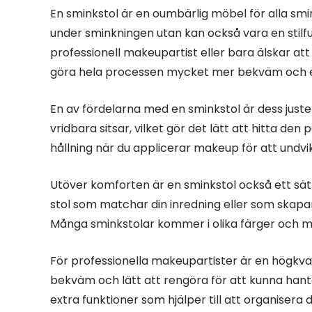
En sminkstol är en oumbärlig möbel för alla sm
under sminkningen utan kan också vara en stilful
professionell makeupartist eller bara älskar at
göra hela processen mycket mer bekväm och ef
En av fördelarna med en sminkstol är dess just
vridbara sitsar, vilket gör det lätt att hitta den
hållning när du applicerar makeup för att undvi
Utöver komforten är en sminkstol också ett sätt a
stol som matchar din inredning eller som skapar
Många sminkstolar kommer i olika färger och mat
För professionella makeupartister är en högkvali
bekväm och lätt att rengöra för att kunna han
extra funktioner som hjälper till att organisera 