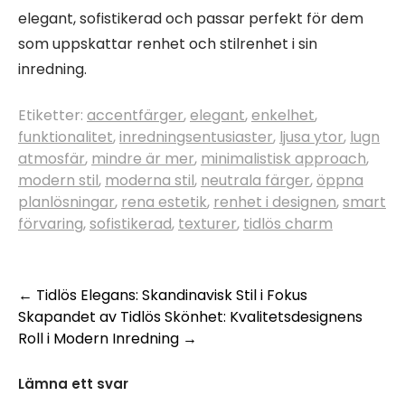
elegant, sofistikerad och passar perfekt för dem
som uppskattar renhet och stilrenhet i sin
inredning.
Etiketter:
accentfärger
,
elegant
,
enkelhet
,
funktionalitet
,
inredningsentusiaster
,
ljusa ytor
,
lugn
atmosfär
,
mindre är mer
,
minimalistisk approach
,
modern stil
,
moderna stil
,
neutrala färger
,
öppna
planlösningar
,
rena estetik
,
renhet i designen
,
smart
förvaring
,
sofistikerad
,
texturer
,
tidlös charm
Inläggsnavigering
←
Tidlös Elegans: Skandinavisk Stil i Fokus
Skapandet av Tidlös Skönhet: Kvalitetsdesignens
Roll i Modern Inredning
→
Lämna ett svar