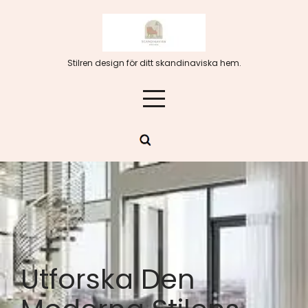
Hoppa
till
innehåll
Stilren design för ditt skandinaviska hem.
Utforska Den