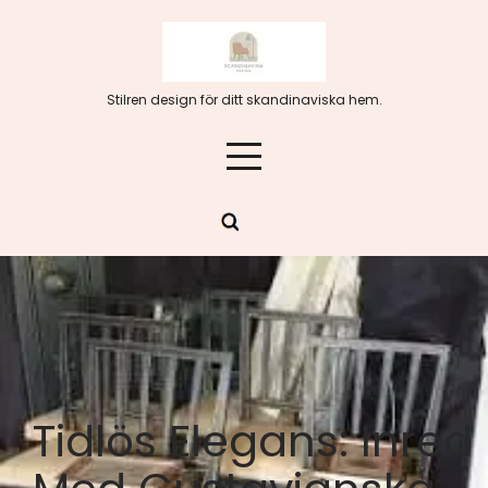
Hoppa
till
innehåll
Stilren design för ditt skandinaviska hem.
Tidlös Elegans: Inred