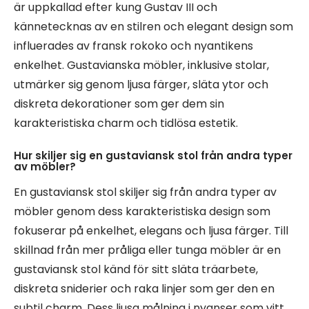
är uppkallad efter kung Gustav III och
kännetecknas av en stilren och elegant design som
influerades av fransk rokoko och nyantikens
enkelhet. Gustavianska möbler, inklusive stolar,
utmärker sig genom ljusa färger, släta ytor och
diskreta dekorationer som ger dem sin
karakteristiska charm och tidlösa estetik.
Hur skiljer sig en gustaviansk stol från andra typer
av möbler?
En gustaviansk stol skiljer sig från andra typer av
möbler genom dess karakteristiska design som
fokuserar på enkelhet, elegans och ljusa färger. Till
skillnad från mer pråliga eller tunga möbler är en
gustaviansk stol känd för sitt släta träarbete,
diskreta sniderier och raka linjer som ger den en
subtil charm. Dess ljusa målning i nyanser som vitt