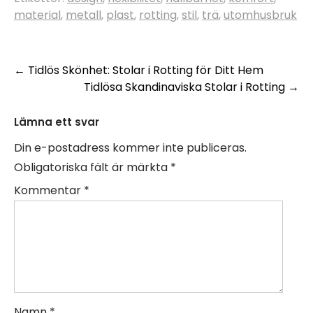
material
,
metall
,
plast
,
rotting
,
stil
,
trä
,
utomhusbruk
Inläggsnavigering
←
Tidlös Skönhet: Stolar i Rotting för Ditt Hem
Tidlösa Skandinaviska Stolar i Rotting
→
Lämna ett svar
Din e-postadress kommer inte publiceras.
Obligatoriska fält är märkta
*
Kommentar
*
Namn
*