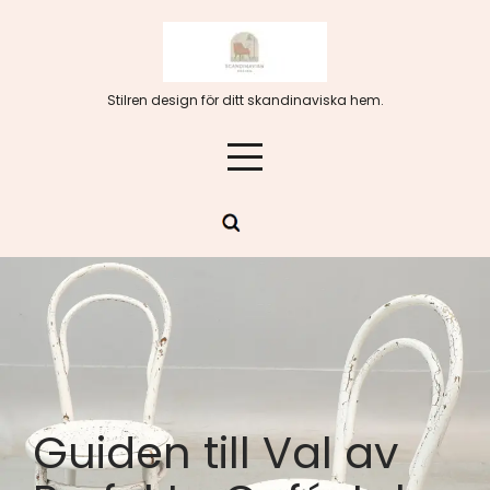
Hoppa
till
innehåll
Stilren design för ditt skandinaviska hem.
Guiden till Val av