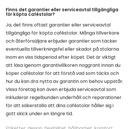
Finns det garantier eller serviceavtal tillgängliga
för köpta caféstolar?
Ja, det finns oftast garantier eller serviceavtal
tillgängliga för köpta caféstolar. Många tillverkare
och återförsäljare erbjuder garantier som täcker
eventuella tillverkningsfel eller skador på stolarna
inom en viss tidsperiod efter köpet. Det är viktigt
att läsa igenom garantivillkoren noggrant innan du
köper caféstolar för att förstå vad som täcks och
hur du kan dra nytta av garantin om behov uppstår.
Vissa företag kan även erbjuda serviceavtal som
inkluderar regelbunden underhåll och reparationer
för att säkerställa att dina caféstolar håller sig i
gott skick under en längre tid.
Etiketter:
design
,
flexibilitet
,
hållbarhet
,
komfort
,