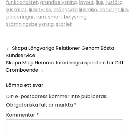
funktionalitet
,
grundbelysning
,
layout
,
ljus
,
ljusfärg
,
ljuskällor
,
ljusstyrka
,
mångsidig ljusmiljö
,
naturligt ljus
,
placeringar
,
rum
,
smart belysning
,
stämningsbelysning
,
storlek
Inläggsnavigering
←
Skapa Långvariga Relationer Genom Bästa
Kundservice
Skapa Magi Hemma: Inredningsinspiration för Ditt
Drömboende
→
Lämna ett svar
Din e-postadress kommer inte publiceras.
Obligatoriska fält är märkta
*
Kommentar
*