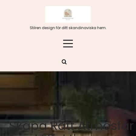
Hoppa
till
innehåll
Stilren design för ditt skandinaviska hem.
Skapa Rätt Atmosfär