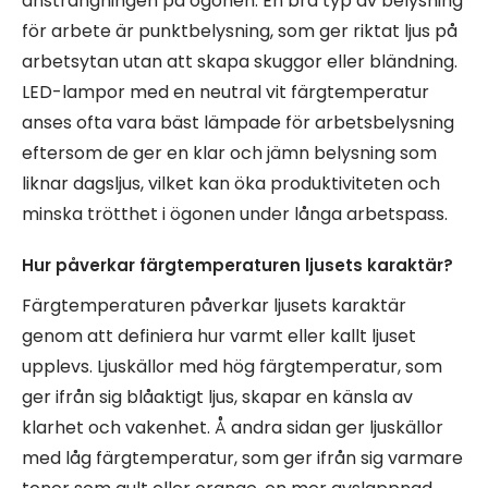
ansträngningen på ögonen. En bra typ av belysning
för arbete är punktbelysning, som ger riktat ljus på
arbetsytan utan att skapa skuggor eller bländning.
LED-lampor med en neutral vit färgtemperatur
anses ofta vara bäst lämpade för arbetsbelysning
eftersom de ger en klar och jämn belysning som
liknar dagsljus, vilket kan öka produktiviteten och
minska trötthet i ögonen under långa arbetspass.
Hur påverkar färgtemperaturen ljusets karaktär?
Färgtemperaturen påverkar ljusets karaktär
genom att definiera hur varmt eller kallt ljuset
upplevs. Ljuskällor med hög färgtemperatur, som
ger ifrån sig blåaktigt ljus, skapar en känsla av
klarhet och vakenhet. Å andra sidan ger ljuskällor
med låg färgtemperatur, som ger ifrån sig varmare