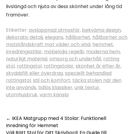
livslängd och njuta av dess skönhet under lång tid
framöver.
Etiketter:
avslappnad atmosfär
,
bekväma design
,
dekorativ detalj
,
elegans
,
hållbarhet
,
hållbarhet och
motståndskraft mot väder och vind
,
hemmet
,
inredningsstilar
,
möbelolja regelb
,
moderna hem
,
naturligt material
,
omsorg och underhåll
,
rotting
stol
,
rottingstol
,
rottingstolar
,
skönhet år efter år
,
skyddsfilt eller överdrag
,
speciellt behandlad
rottingstol
,
stil och komfort
,
täcka stolen när den
inte används
,
tidlös klassiker
,
unik textur
,
utomhusbruk
,
varm känsla
Inläggsnavigering
←
IKEA Matgrupp med 4 Stolar: Funktionell
Inredning för Hemmet
Välj Rätt Stol för Ditt Skrivbord: En Guide till