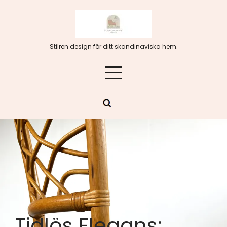
Hoppa
till
innehåll
Stilren design för ditt skandinaviska hem.
Tidlös Elegans: