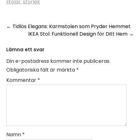
stolar
,
storlek
Inläggsnavigering
←
Tidlös Elegans: Karmstolen som Pryder Hemmet
IKEA Stol: Funktionell Design för Ditt Hem
→
Lämna ett svar
Din e-postadress kommer inte publiceras.
Obligatoriska fält är märkta
*
Kommentar
*
Namn
*