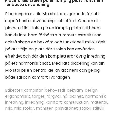
Placera Mio stolen på en lämplig plats i ditt hem
för bästa användning.
Placeringen av din Mio stol är avgörande för att
uppnå bästa användning och effekt. Genom att
placera Mio stolen på en lämplig plats i ditt hem
kan du inte bara förbättra rummets estetik utan
också skapa en bekväm och funktionell miljö. Tänk
på att välja en plats där stolen kan användas
effektivt och där den kompletterar övrig inredning
på ett harmoniskt sätt. Med rätt placering kan din
Mio stol bli en central del av ditt hem och ge dig
både stil och komfort i vardagen.
Etiketter:
atmosfär
,
behovsstil
,
bekväm
,
design
,
ergonomiskt
,
färger
,
färgval
,
hållbarhet
,
harmonisk
inredning
,
inredning
,
komfort
,
konstruktion
,
material
,
mio
,
mio stolar
,
mönster
,
prisvärdhet
,
stabil
,
stilfull
,