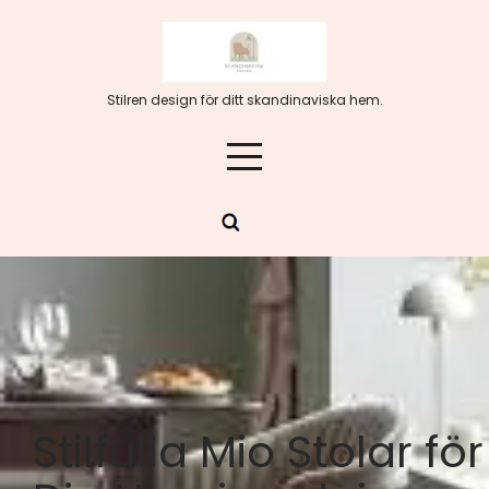
Hoppa
till
innehåll
Stilren design för ditt skandinaviska hem.
Stilfulla Mio Stolar för