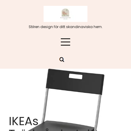
Hoppa
till
innehåll
Stilren design för ditt skandinaviska hem.
IKEAs