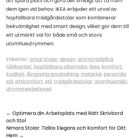
att spara plats och göra det smidigt att ta fram
dem igen vid behov. IKEA erbjuder ett urval av
hopfällbara trädgårdsstolar som kombinerar
bekvämlighet med smart design, vilket gör dem till
ett utmärkt val för både små och stora
utomhusutrymmen.
Etiketter:
antal stolar
,
design
,
drömträdgård
,
hållbarhet
,
hopfällbara alternativ
,
ikea
,
komfort
,
kvalitet
,
långvarig användning
,
material
,
personlig
stil
,
sittkomfort
,
stil
,
trädgårdsstolar
,
utomhusmiljö
,
utrymmesbehovet
Inläggsnavigering
←
Optimera din Arbetsplats med Rätt Skrivbord
och Stol
Nimara Stolar: Tidlös Elegans och Komfort för Ditt
Hem
→