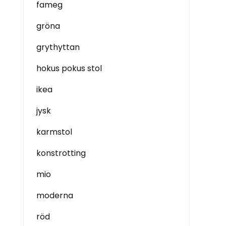
fameg
gröna
grythyttan
hokus pokus stol
ikea
jysk
karmstol
konstrotting
mio
moderna
röd