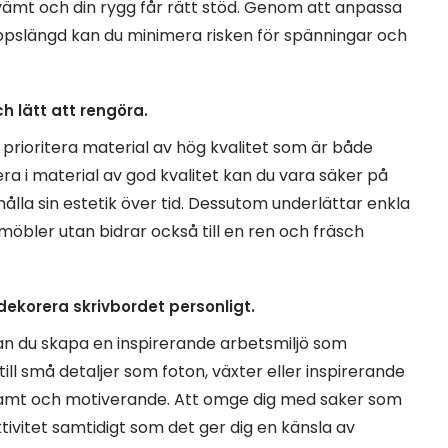
kvämt och din rygg får rätt stöd. Genom att anpassa
oppslängd kan du minimera risken för spänningar och
h lätt att rengöra.
tt prioritera material av hög kvalitet som är både
ra i material av god kvalitet kan du vara säker på
lla sin estetik över tid. Dessutom underlättar enkla
möbler utan bidrar också till en ren och fräsch
ekorera skrivbordet personligt.
an du skapa en inspirerande arbetsmiljö som
till små detaljer som foton, växter eller inspirerande
vsamt och motiverande. Att omge dig med saker som
tivitet samtidigt som det ger dig en känsla av