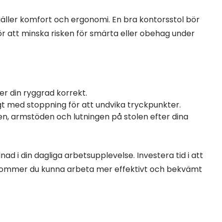
t gäller komfort och ergonomi. En bra kontorsstol bör
r att minska risken för smärta eller obehag under
r din ryggrad korrekt.
gt med stoppning för att undvika tryckpunkter.
en, armstöden och lutningen på stolen efter dina
lnad i din dagliga arbetsupplevelse. Investera tid i att
 kommer du kunna arbeta mer effektivt och bekvämt