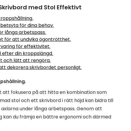
Skrivbord med Stol Effektivt
kroppshållning.
arbetsyta för dina behov.
r långa arbetspass.
t för att undvika ögontrötthet.
aring för effektivitet.
 efter din kroppslängd.
t och lätt att rengöra.
tt dekorera skrivbordet personligt.
pshållning.
igt att fokusera på att hitta en kombination som
d stol och ett skrivbord i rätt höjd kan bidra till
 axlarna under långa arbetspass. Genom att
ing kan du främja en bättre ergonomi och därmed