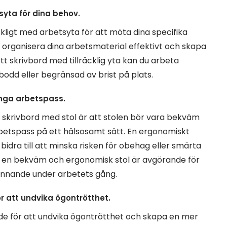
tsyta för dina behov.
lräckligt med arbetsyta för att möta dina specifika
 organisera dina arbetsmaterial effektivt och skapa
tt skrivbord med tillräcklig yta kan du arbeta
odd eller begränsad av brist på plats.
ånga arbetspass.
ll skrivbord med stol är att stolen bör vara bekväm
betspass på ett hälsosamt sätt. En ergonomiskt
idra till att minska risken för obehag eller smärta
a i en bekväm och ergonomisk stol är avgörande för
finnande under arbetets gång.
ör att undvika ögontrötthet.
nde för att undvika ögontrötthet och skapa en mer