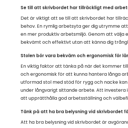
Se till att skrivbordet har tillräckligt med arbe
Det är viktigt att se till att skrivbordet har til
behov. En rymlig arbetsyta ger dig utrymme att
en mer produktiv arbetsmiljö. Genom att välja e
bekvämt och effektivt utan att känna dig trångb
Stolen bör vara bekväm och ergonomisk för l
En viktig faktor att tänka på när det kommer ti
och ergonomisk för att kunna hantera långa ar
utformad stol med stöd för rygg och nacke kan b
under långvarigt sittande arbete. Att invester
att upprätthålla god arbetsställning och välbe
Tänk på att ha bra belysning vid skrivbordet f
Att ha bra belysning vid skrivbordet är avgöra