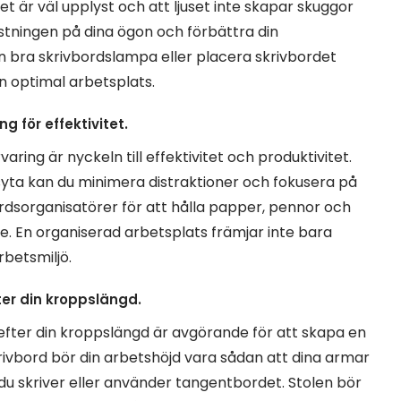
t är väl upplyst och att ljuset inte skapar skuggor
tningen på dina ögon och förbättra din
n bra skrivbordslampa eller placera skrivbordet
 en optimal arbetsplats.
g för effektivitet.
ring är nyckeln till effektivitet och produktivitet.
yta kan du minimera distraktioner och fokusera på
bordsorganisatörer för att hålla papper, pennor och
e. En organiserad arbetsplats främjar inte bara
rbetsmiljö.
er din kroppslängd.
efter din kroppslängd är avgörande för att skapa en
krivbord bör din arbetshöjd vara sådan att dina armar
du skriver eller använder tangentbordet. Stolen bör