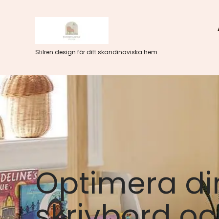
Hoppa
till
innehåll
Stilren design för ditt skandinaviska hem.
Optimera di
skrivbord oc