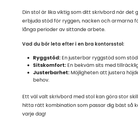
Din stol är lika viktig som ditt skrivbord när de
erbjuda stöd för ryggen, nacken och armarna fö
långa perioder av sittande arbete.
Vad du bör leta efter i en bra kontorsstol:
Ryggstöd:
En justerbar ryggstöd som stöde
Sitskomfort:
En bekväm sits med tillräckli
Justerbarhet:
Möjligheten att justera höjd
behov.
Ett väl valt skrivbord med stol kan göra stor skil
hitta rätt kombination som passar dig bäst så
varje dag!