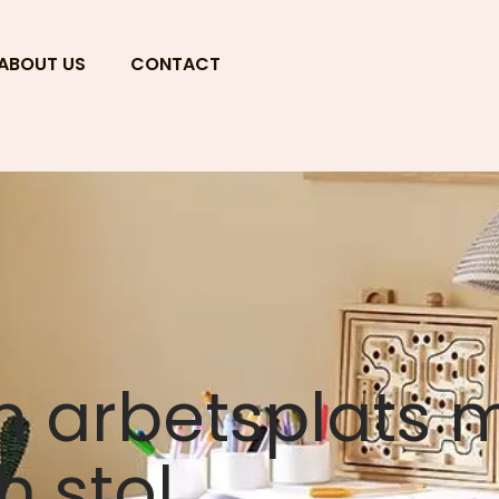
ABOUT US
CONTACT
n arbetsplats m
h stol