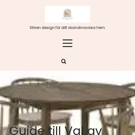
Hoppa
till
innehåll
Stilren design för ditt skandinaviska hem.
Guide till Val av