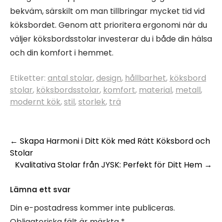
bekväm, särskilt om man tillbringar mycket tid vid
köksbordet. Genom att prioritera ergonomi när du
väljer köksbordsstolar investerar du i både din hälsa
och din komfort i hemmet.
Etiketter:
antal stolar
,
design
,
hållbarhet
,
köksbord
stolar
,
köksbordsstolar
,
komfort
,
material
,
metall
,
modernt kök
,
stil
,
storlek
,
trä
Inläggsnavigering
←
Skapa Harmoni i Ditt Kök med Rätt Köksbord och
Stolar
Kvalitativa Stolar från JYSK: Perfekt för Ditt Hem
→
Lämna ett svar
Din e-postadress kommer inte publiceras.
Obligatoriska fält är märkta
*